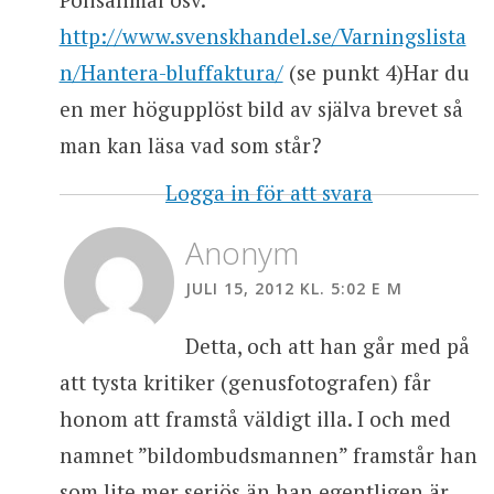
http://www.svenskhandel.se/Varningslista
n/Hantera-bluffaktura/
(se punkt 4)Har du
en mer högupplöst bild av själva brevet så
man kan läsa vad som står?
Logga in för att svara
Anonym
JULI 15, 2012 KL. 5:02 E M
Detta, och att han går med på
att tysta kritiker (genusfotografen) får
honom att framstå väldigt illa. I och med
namnet ”bildombudsmannen” framstår han
som lite mer seriös än han egentligen är.