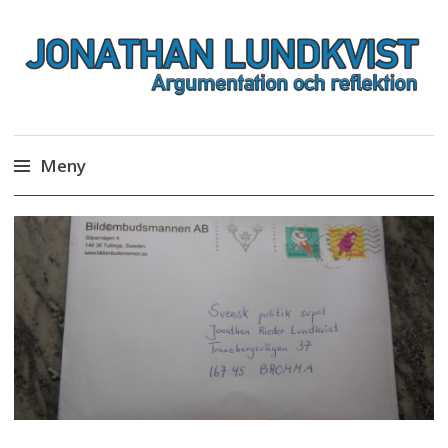
Jonathan Lundkvist
Meny
Hoppa
till
innehåll